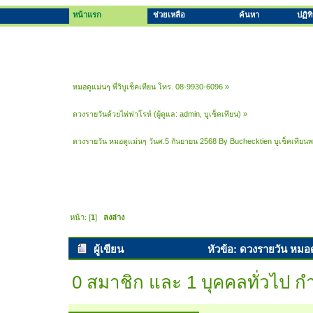
หน้าแรก
ช่วยเหลือ
ค้นหา
ปฏิท
หมอดูแม่นๆ พี่วิบูเช็คเทียน โทร. 08-9930-6096
»
ดวงรายวันด้วยไพ่ฟาโรห์
(ผู้ดูแล:
admin
,
บูเช็คเทียน
) »
ดวงรายวัน หมอดูแม่นๆ วันศ.5 กันยายน 2568 By Buchecktien บูเช็คเทียน
หน้า: [
1
]
ลงล่าง
ผู้เขียน
หัวข้อ: ดวงรายวัน หมอด
พยากรณ์ (อ่าน 4627 ครั้ง)
0 สมาชิก และ 1 บุคคลทั่วไป กำล