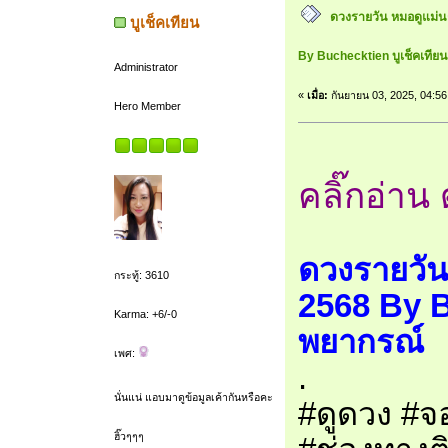
ดวงรายวัน หมอดูแม่น
บูเช็คเทียน
By Buchecktien บูเช็คเที
Administrator
«
เมื่อ:
กันยายน 03, 2025, 04:56
Hero Member
คลิ๊กอ่าน 
ดวงรายวัน
กระทู้: 3610
2568 By B
Karma: +6/-0
พยากรณ์
เพศ:
.
นั่นแน่ แอบมาดูข้อมูลเค้ากันหรือคะ
#ดูดวง #จอ
ฮิ๊วๆๆๆ