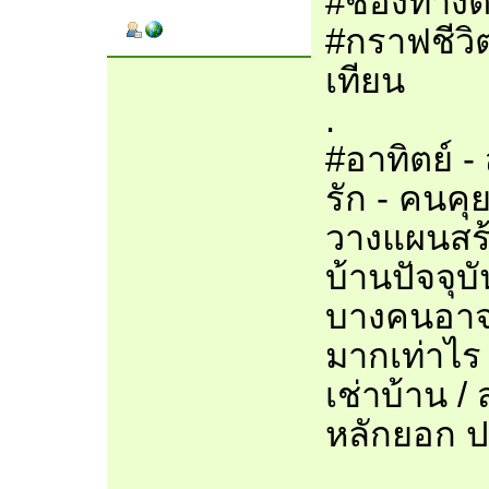
#ช่องทางติ
#กราฟชีวิต
เทียน
.
#อาทิตย์ -
รัก - คนคุ
วางแผนสร้
บ้านปัจจุบั
บางคนอาจจะ
มากเท่าไร /
เช่าบ้าน 
หลักยอก ป