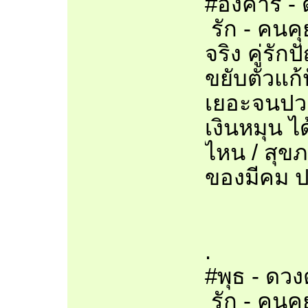
#อังคาร -
รัก - คนค
จริง คู่ร
ขยับตัวแก้
เยอะจนปวดห
เงินหมุน 
ไหน / สุข
ของมีคม ป
.
#พุธ - ดวง
รัก - คนค