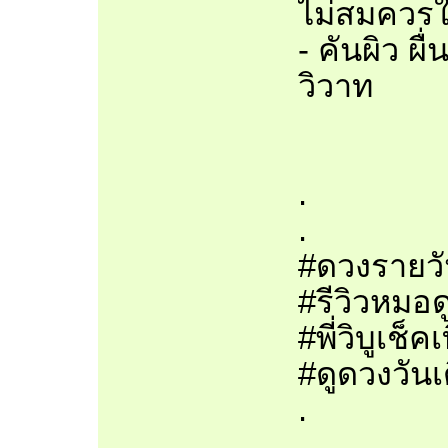
ไม่สมควรให
- คันผิว ผ
วิวาท
.
.
#ดวงรายวั
#รีวิวหมอด
#พี่วิบูเช
#ดูดวงวันเ
.
.