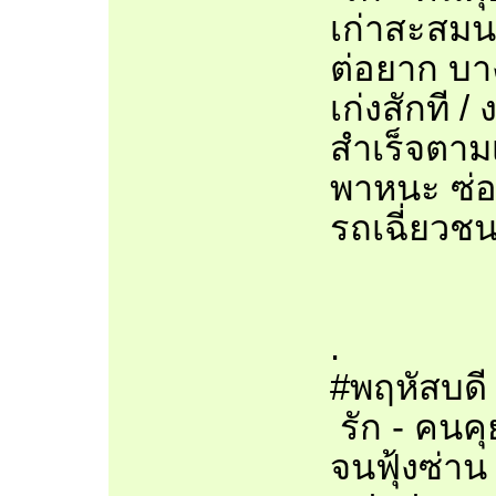
เก่าสะสมน
ต่อยาก บา
เก่งสักที /
สำเร็จตามเ
พาหนะ ซ่อม
รถเฉี่ยวชน 
.
#พฤหัสบดี
รัก - คนคุ
จนฟุ้งซ่าน 