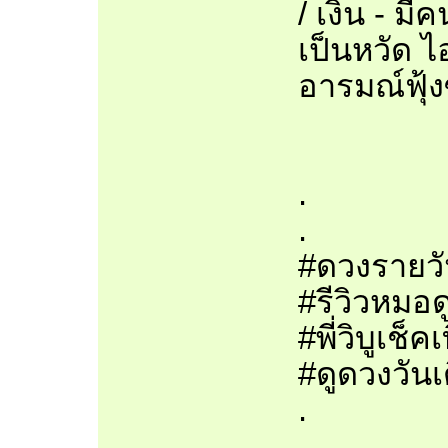
/ เงิน - ม
เป็นหวัด 
อารมณ์ฟุ้ง
.
.
#ดวงรายวั
#รีวิวหมอด
#พี่วิบูเช
#ดูดวงวันเ
.
.