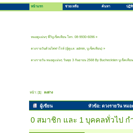
หน้าแรก
ช่วยเหลือ
ค้นหา
ปฏิท
หมอดูแม่นๆ พี่วิบูเช็คเทียน โทร. 08-9930-6096
»
ดวงรายวันด้วยไพ่ฟาโรห์
(ผู้ดูแล:
admin
,
บูเช็คเทียน
) »
ดวงรายวัน หมอดูแม่นๆ วันพุธ 3 กันยายน 2568 By Buchecktien บูเช็คเที
หน้า: [
1
]
ลงล่าง
ผู้เขียน
หัวข้อ: ดวงรายวัน หมอด
พยากรณ์ (อ่าน 4632 ครั้ง)
0 สมาชิก และ 1 บุคคลทั่วไป กำล