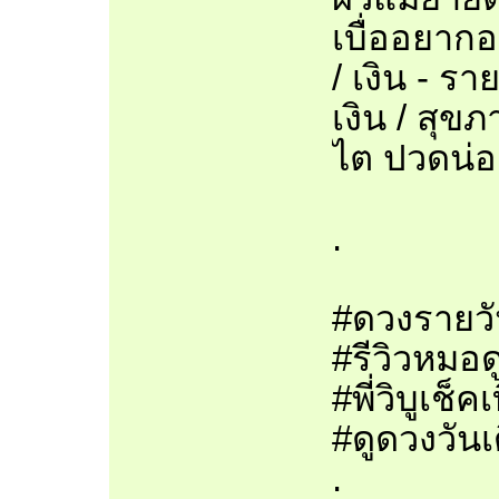
เบื่ออยาก
/ เงิน - ร
เงิน / สุข
ไต ปวดน่อ
.
#ดวงรายวั
#รีวิวหมอด
#พี่วิบูเช
#ดูดวงวันเ
.