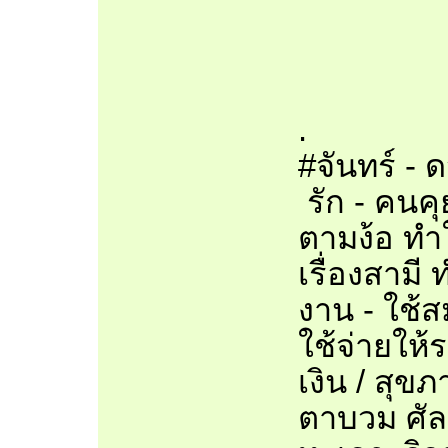
.
#จันทร์ - 
รัก - คนคุ
ตามง้อ ทำใ
เรื่องสามี
งาน - ใช้ส
ใช้จ่ายให
เงิน / สุ
ตาบวม ศั