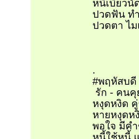
หนี้เบี้ยวน
ปวดฟัน ทำ
ปวดตา ไม
.
#พฤหัสบดี
รัก - คนคุ
หงุดหงิด ค
หายหงุดหง
พอใจ มีคำช
หนี้ใช้หนี