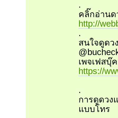
.
คลิ๊กอ่านดว
http://we
.
สนใจดูดวง
@bucheck
เพจเฟสบุ๊ค
https://w
.
การดูดวงแ
แบบโทร