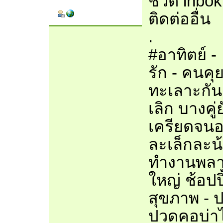
ชีวิต inbo
ติดต่ออื่น
.
#อาทิตย์ -
รัก - คนคุย
ทะเลาะกัน
เลิก บางคู
เครียดจนอย
ละเล็กละน้
ทำงานพลาด 
ใหญ่ ช้อปป
สุขภาพ - ป
ปวดคอบ่าไ