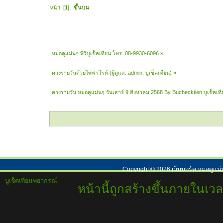
หน้า: [
1
]
ขึ้นบน
หมอดูแม่นๆ พี่วิบูเช็คเทียน โทร. 08-9930-6096
»
ดวงรายวันด้วยไพ่ฟาโรห์
(ผู้ดูแล:
admin
,
บูเช็คเทียน
) »
ดวงรายวัน หมอดูแม่นๆ วันเสาร์ 9 สิงหาคม 2568 By Buchecktien บูเช็คเ
Copyright ©
2026
เว็บบอร์ด หมอดูแม่
บูเช็คเทียนพยากรณ์
หน้านี้ถูกสร้างขึ้นภายในเวล