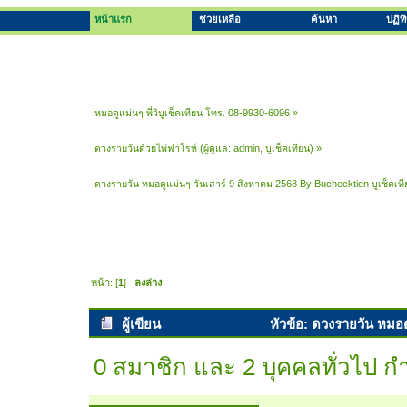
หน้าแรก
ช่วยเหลือ
ค้นหา
ปฏิท
หมอดูแม่นๆ พี่วิบูเช็คเทียน โทร. 08-9930-6096
»
ดวงรายวันด้วยไพ่ฟาโรห์
(ผู้ดูแล:
admin
,
บูเช็คเทียน
) »
ดวงรายวัน หมอดูแม่นๆ วันเสาร์ 9 สิงหาคม 2568 By Buchecktien บูเช็คเ
หน้า: [
1
]
ลงล่าง
ผู้เขียน
หัวข้อ: ดวงรายวัน หมอด
พยากรณ์ (อ่าน 4916 ครั้ง)
0 สมาชิก และ 2 บุคคลทั่วไป กำล