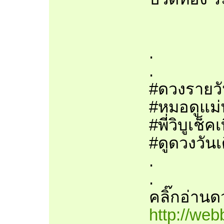
.
.
#ดวงรายวั
#หมอดูแม่
#พี่วิบูเช
#ดูดวงวันเ
.
.
คลิ๊กอ่านดว
http://we