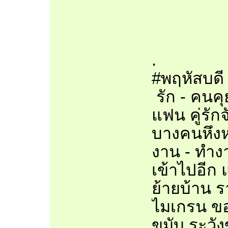
.
#พฤหัสบดี
รัก - คนค
แฟน คู่รั
บางคนหึงห
งาน - ทำง
เข้าไปอีก 
ย้ายบ้าน ร
ไมเกรน ขอ
ขมับ ระวั