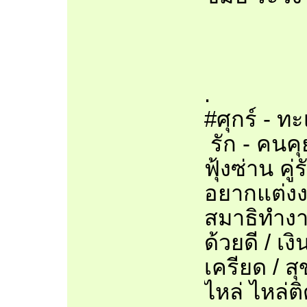
.
#ศุกร์ - ท
รัก - คนค
ฟุ้งซ่าน ค
อยากแต่งงา
สมาธิทำงาน
ด้วยดี / เ
เครียด / ส
ไหล่ ไหล่ต