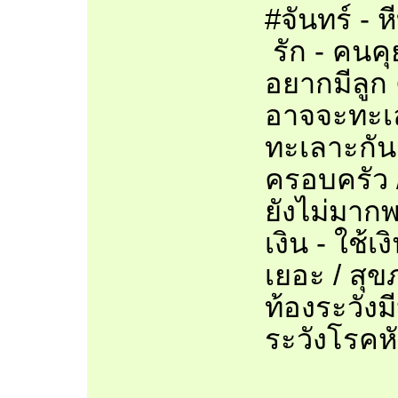
#จันทร์ - ห
รัก - คนคุ
อยากมีลูก 
อาจจะทะเล
ทะเลาะกันเ
ครอบครัว /
ยังไม่มากพ
เงิน - ใช้
เยอะ / สุข
ท้องระวังม
ระวังโรคห