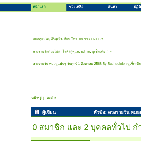
หน้าแรก
ช่วยเหลือ
ค้นหา
ปฏิท
หมอดูแม่นๆ พี่วิบูเช็คเทียน โทร. 08-9930-6096
»
ดวงรายวันด้วยไพ่ฟาโรห์
(ผู้ดูแล:
admin
,
บูเช็คเทียน
) »
ดวงรายวัน หมอดูแม่นๆ วันศุกร์ 1 สิงหาคม 2568 By Buchecktien บูเช็คเท
หน้า: [
1
]
ลงล่าง
ผู้เขียน
หัวข้อ: ดวงรายวัน หมอด
พยากรณ์ (อ่าน 4486 ครั้ง)
0 สมาชิก และ 2 บุคคลทั่วไป กำล