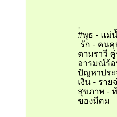
.
#พุธ - แม่
รัก - คนคุ
ตามราวี ค
อารมณ์ร้อน
ปัญหาประจ
เงิน - รา
สุขภาพ - 
ของมีคม