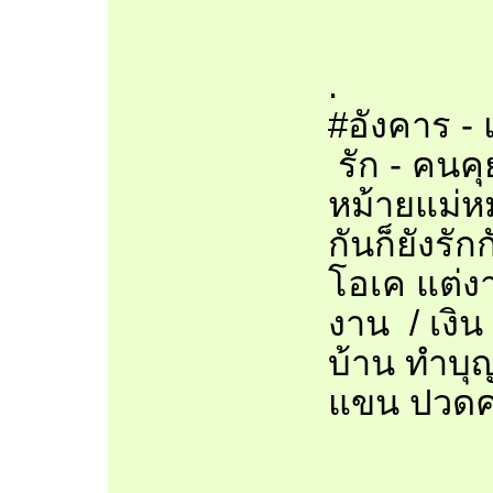
.
#อังคาร -
รัก - คนค
หม้ายแม่หม
กันก็ยังรัก
โอเค แต่งา
งาน / เงิน 
บ้าน ทำบุญ
แขน ปวดค