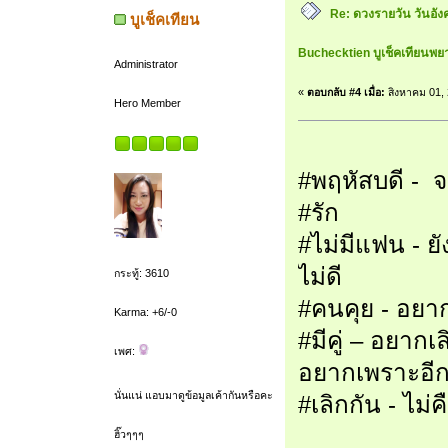
Re: ดวงรายวัน วันอัง
บูเช็คเทียน
Buchecktien บูเช็คเทียนพย
Administrator
«
ตอบกลับ #4 เมื่อ:
สิงหาคม 01, 
Hero Member
#พฤหัสบดี - จ
#รัก
#ไม่มีแฟน - ย
ไม่ดี
กระทู้: 3610
#คนคุย - อยาก
Karma: +6/-0
#มีคู่ – อยาก
เพศ:
อยากเพราะอีก
นั่นแน่ แอบมาดูข้อมูลเค้ากันหรือคะ
#เลิกกัน - ไม่ค
ฮิ๊วๆๆๆ