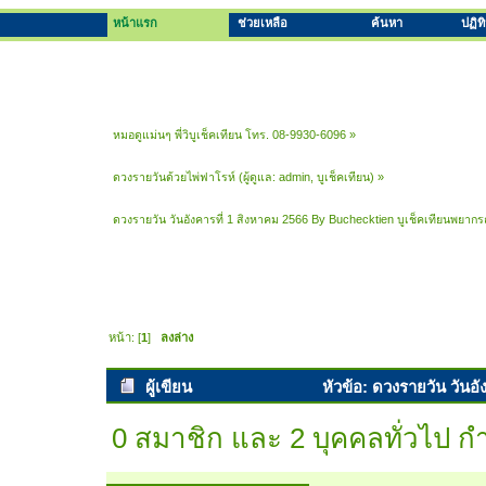
หน้าแรก
ช่วยเหลือ
ค้นหา
ปฏิท
หมอดูแม่นๆ พี่วิบูเช็คเทียน โทร. 08-9930-6096
»
ดวงรายวันด้วยไพ่ฟาโรห์
(ผู้ดูแล:
admin
,
บูเช็คเทียน
) »
ดวงรายวัน วันอังคารที่ 1 สิงหาคม 2566 By Buchecktien บูเช็คเทียนพยากร
หน้า: [
1
]
ลงล่าง
ผู้เขียน
หัวข้อ: ดวงรายวัน วันอ
(อ่าน 14176 ครั้ง)
0 สมาชิก และ 2 บุคคลทั่วไป กำล