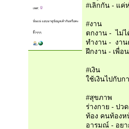
#เลิกกัน - แค่
เพศ:
นั่นแน่ แอบมาดูข้อมูลเค้ากันหรือคะ
#งาน
ตกงาน - ไม่ไ
ฮิ๊วๆๆๆ
ทำงาน - งานด
ฝึกงาน - เพื่
#เงิน
ใช้เงินไปกับกา
#สุขภาพ
ร่างกาย - ปวด
ท้อง คนท้องหน
อารมณ์ - อยา