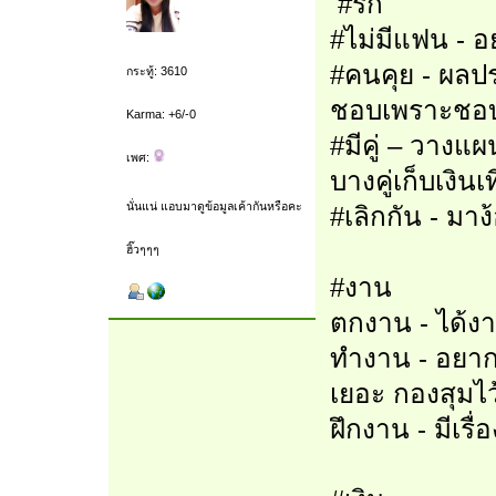
#รัก
#ไม่มีแฟน - อ
#คนคุย - ผลป
กระทู้: 3610
ชอบเพราะชอ
Karma: +6/-0
#มีคู่ – วางแผ
เพศ:
บางคู่เก็บเงินเท
นั่นแน่ แอบมาดูข้อมูลเค้ากันหรือคะ
#เลิกกัน - มา
ฮิ๊วๆๆๆ
#งาน
ตกงาน - ได้งา
ทำงาน - อยาก
เยอะ กองสุมไว
ฝึกงาน - มีเรื