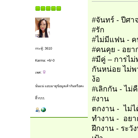
#จันทร์ - ปีศา
#รัก
#ไม่มีแฟน - ค
#คนคุย - อยาก
กระทู้: 3610
#มีคู่ – การไ
Karma: +6/-0
กันหน่อย ไม่พา
เพศ:
ง้อ
นั่นแน่ แอบมาดูข้อมูลเค้ากันหรือคะ
#เลิกกัน - ไม่ค
#งาน
ฮิ๊วๆๆๆ
ตกงาน - ไม่ไ
ทำงาน - อยาก
ฝึกงาน - ระว