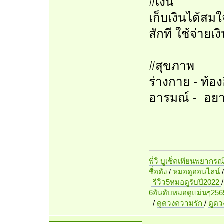
#เงิน
เก็บเงินได้สม
สักที ใช้จ่ายเ
#สุขภาพ
ร่างกาย - ท้
อารมณ์ - อยา
พี่วิ บูเช็คเทียนพยากรณ
ชื่อดัง
/
หมอดูออนไลน์
รีวิว5หมอดูรับปี2022
6อันดับหมอดูแม่นๆ256
/
ดูดวงความรัก
/
ดูด