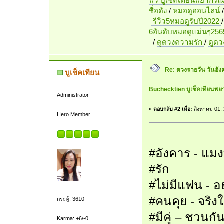
พี่วิ บูเช็คเทียนพยากรณ
ชื่อดัง
/
หมอดูออนไลน์
รีวิว5หมอดูรับปี2022
6อันดับหมอดูแม่นๆ256
/
ดูดวงความรัก
/
ดูด
Re: ดวงรายวัน วันอัง
บูเช็คเทียน
Buchecktien บูเช็คเทียนพย
Administrator
«
ตอบกลับ #2 เมื่อ:
สิงหาคม 01, 
Hero Member
#อังคาร - แมง
#รัก
#ไม่มีแฟน - อ
#คนคุย - จริ
กระทู้: 3610
#มีคู่ – ชวนก
Karma: +6/-0