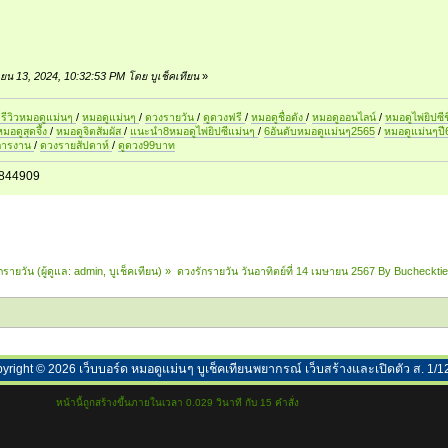
ษายน 13, 2024, 10:32:53 PM โดย บูเช็คเทียน
»
รีวิวหมอดูแม่นๆ
/
หมอดูแม่นๆ
/
ดวงรายวัน
/
ดูดวงฟรี
/
หมอดูชื่อดัง
/
หมอดูออนไลน์
/
หมอดูไพ่ยิปซีช
หมอดูสุดจึ้ง
/
หมอดูจิตสัมผัส
/
แนะนำ8หมอดูไพ่ยิปซีแม่นๆ
/
6อันดับหมอดูแม่นๆ2565
/
หมอดูแม่นๆป
การงาน
/
ดวงรายสัปดาห์
/
ดูดวง99บาท
844909
กรายวัน
(ผู้ดูแล:
admin
,
บูเช็คเทียน
) »
ดวงรักรายวัน วันอาทิตย์ที่ 14 เมษายน 2567 By Buchecktie
yright ©
2026
เว็บบอร์ด หมอดูแม่นๆ บูเช็คเทียนพยากรณ์ เว็บสร้างและเปิดตัว ส. 1/1
หน้านี้ถูกสร้างขึ้นภายในเวลา 0.029 วินาที กับ 15 คำสั่ง