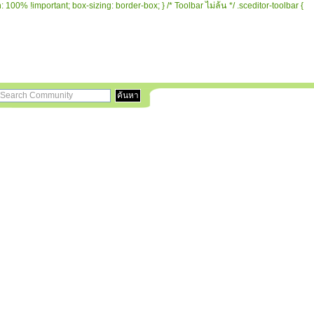
 100% !important; box-sizing: border-box; } /* Toolbar ไม่ล้น */ .sceditor-toolbar {