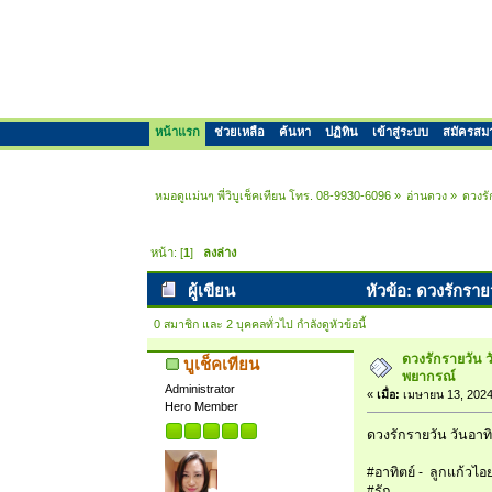
หน้าแรก
ช่วยเหลือ
ค้นหา
ปฏิทิน
เข้าสู่ระบบ
สมัครสม
หมอดูแม่นๆ พี่วิบูเช็คเทียน โทร. 08-9930-6096
»
อ่านดวง
»
ดวงรั
หน้า: [
1
]
ลงล่าง
ผู้เขียน
หัวข้อ: ดวงรักราย
0 สมาชิก และ 2 บุคคลทั่วไป กำลังดูหัวข้อนี้
ดวงรักรายวัน ว
บูเช็คเทียน
พยากรณ์
Administrator
«
เมื่อ:
เมษายน 13, 2024
Hero Member
ดวงรักรายวัน วันอาทิ
#อาทิตย์ - ลูกแก้วไอย
#รัก