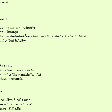
ับแม่แฟน
ยค่ำคืน
แฟนมากๆ แอบชอบคนใกล้ตัว
รวน ใส่คนคุย
น คิดมาก กับสัมพันธ์ทั้งคู่ หรืออาจจะมีปัญหาอื่นทำให้เหวี่ยงวีนใส่แฟน
้วนเวียนใกล้ ไม่ไปไหน
หว้ขอแฟน
งดี แต่อีกคนอาจจะไม่พอใจ
อกันแต่ก็อดใช้อารมณ์ต่อกันไม่ได้
ระวังทะเลาะกันเพิ่ม
 v
อยออกไปไหนก็เจอใครยาก
กันต่อ ถ้าชอบคนหน้าตาดี
ไกลๆ กลัวผิวเสีย