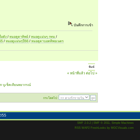
บันทึกการเข้า
ื่อดัง
/
หมอดูตาทิพย์
/
หมอดูแม่นๆ กทม
/
ี65
/
หมอดูแม่นๆปี66
/
หมอดูตาบอดทิพยเนตร
พิมพ์
« หน้าที่แล้ว
ต่อไป »
n บูเช็คเทียนพยากรณ์
กระโดดไป:
2/55
SMF 2.0.2
|
SMF © 2011
,
Simple Machines
RSS
WAP2
FreshLooks
by
MGCVisuals.com