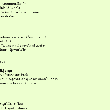
บใครก่อนแถมเลือกอีก
็เก็บไว้ ไม่พอใจ
ยากง้อ คิดแล้วโมโห อยากเอาชนะ
กคุย คิดดีละ
ก
ินทางไกลอาจจะเจอคนที่ปิ๊งตามอารมณ์
กันสักที
านกัน แต่อารมณ์อาจจะไม่พร้อมจริงๆ
ดคิดมากฟุ้งซ่านไม่ได้
โรห์
ีคู่ อายุมาก
ฟนแล้วเพราะเอาใจเก่ง
่ตรงกัน บางคู่อาจจะมีปัญหารักซ้อนแต่ไม่เลิกกัน
แต่อดห่วงไม่ได้ อดทนอีกหน่อย
ับสนุนให้คบคนไกล
กลับไปคุยกับแฟนเก่า