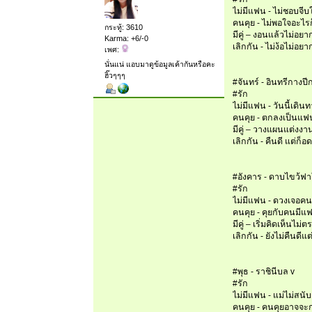
ไม่มีแฟน - ไม่ชอบจี
คนคุย - ไม่พอใจอะไรก
กระทู้: 3610
มีคู่ – งอนแล้วไม่อ
Karma: +6/-0
เลิกกัน - ไม่ง้อไม่อยา
เพศ:
นั่นแน่ แอบมาดูข้อมูลเค้ากันหรือคะ
ฮิ๊วๆๆๆ
#จันทร์ - อินทรีกางปี
#รัก
ไม่มีแฟน - วันนี้เด
คนคุย - ตกลงเป็นแฟน
มีคู่ – วางแผนแต่งง
เลิกกัน - คืนดี แต่ก็อ
#อังคาร - ดาบไขว้ฟา
#รัก
ไม่มีแฟน - ดวงเจอคนม
คนคุย - คุยกับคนมีแ
มีคู่ – เริ่มคิดเห็นไม
เลิกกัน - ยังไม่คืนดี
#พุธ - ราชินีบล v
#รัก
ไม่มีแฟน - แม่ไม่สน
คนคุย - คนคุยอาจจะ