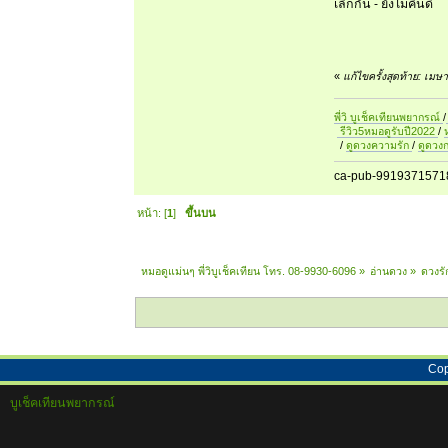
เลิกกัน - ยังไม่คืนดี
«
แก้ไขครั้งสุดท้าย: เม
พี่วิ บูเช็คเทียนพยากรณ์
/
รีวิว5หมอดูรับปี2022
/
/
ดูดวงความรัก
/
ดูดวง
ca-pub-9919371571
หน้า: [
1
]
ขึ้นบน
หมอดูแม่นๆ พี่วิบูเช็คเทียน โทร. 08-9930-6096
»
อ่านดวง
»
ดวงรั
Cop
บูเช็คเทียนพยากรณ์