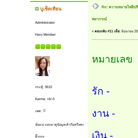
Re: ความหมายไพ่ยิปซี 7
บูเช็คเทียน
พยากรณ์
Administrator
«
ตอบกลับ #11 เมื่อ:
มิถุนายน 20
Hero Member
หมายเลข 
กระทู้: 3610
รัก -
Karma: +6/-0
งาน -
เพศ:
นั่นแน่ แอบมาดูข้อมูลเค้ากันหรือคะ
เงิน -
ฮิ๊วๆๆๆ