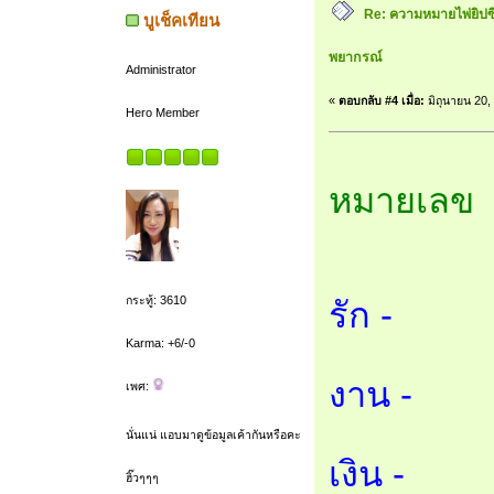
Re: ความหมายไพ่ยิปซี 7
บูเช็คเทียน
พยากรณ์
Administrator
«
ตอบกลับ #4 เมื่อ:
มิถุนายน 20,
Hero Member
หมายเลข 
กระทู้: 3610
รัก -
Karma: +6/-0
งาน -
เพศ:
นั่นแน่ แอบมาดูข้อมูลเค้ากันหรือคะ
เงิน -
ฮิ๊วๆๆๆ