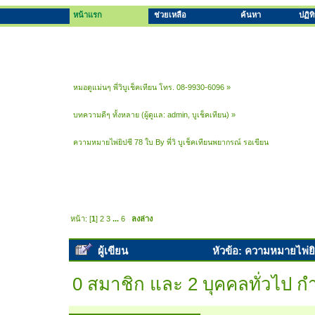
หน้าแรก
ช่วยเหลือ
ค้นหา
ปฏิท
หมอดูแม่นๆ พี่วิบูเช็คเทียน โทร. 08-9930-6096
»
บทความดีๆ ทั้งหลาย
(ผู้ดูแล:
admin
,
บูเช็คเทียน
) »
ความหมายไพ่ยิปซี 78 ใบ By พี่วิ บูเช็คเทียนพยากรณ์ รอเขียน
หน้า: [
1
]
2
3
...
6
ลงล่าง
ผู้เขียน
หัวข้อ: ความหมายไพ่ยิป
0 สมาชิก และ 2 บุคคลทั่วไป กำล