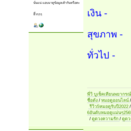
นั่นแน่ แอบมาดูข้อมูลเค้ากันหรือคะ
เงิน -
ฮิ๊วๆๆๆ
สุขภาพ -
ทั่วไป -
พี่วิ บูเช็คเทียนพยากรณ
ชื่อดัง
/
หมอดูออนไลน์
รีวิว5หมอดูรับปี2022
6อันดับหมอดูแม่นๆ256
/
ดูดวงความรัก
/
ดูด