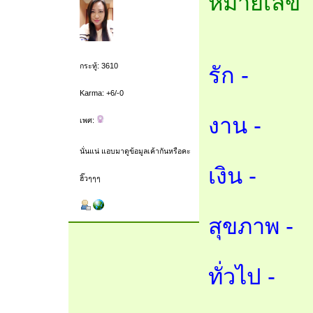
หมายเลข 
กระทู้: 3610
รัก -
Karma: +6/-0
งาน -
เพศ:
นั่นแน่ แอบมาดูข้อมูลเค้ากันหรือคะ
เงิน -
ฮิ๊วๆๆๆ
สุขภาพ -
ทั่วไป -