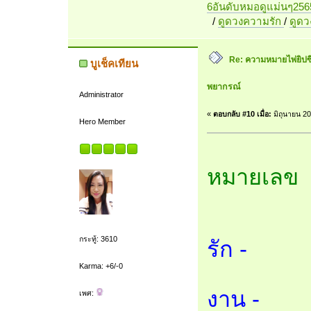
6อันดับหมอดูแม่นๆ256
/
ดูดวงความรัก
/
ดูด
Re: ความหมายไพ่ยิปซี 7
บูเช็คเทียน
พยากรณ์
Administrator
«
ตอบกลับ #10 เมื่อ:
มิถุนายน 20
Hero Member
หมายเลข 
กระทู้: 3610
รัก -
Karma: +6/-0
งาน -
เพศ: