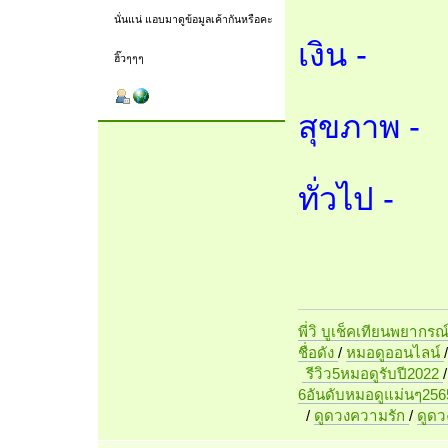
นั่นแน่ แอบมาดูข้อมูลเค้ากันหรือคะ
เงิน -
ฮิ๊วๆๆๆ
สุขภาพ -
ทั่วไป -
พี่วิ บูเช็คเทียนพยากรณ
ชื่อดัง
/
หมอดูออนไลน์
รีวิว5หมอดูรับปี2022
6อันดับหมอดูแม่นๆ256
/
ดูดวงความรัก
/
ดูด