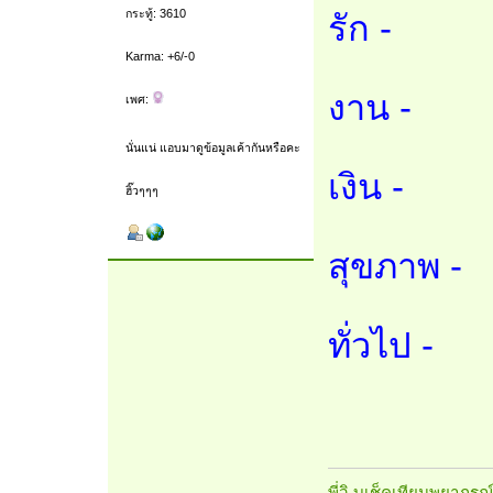
กระทู้: 3610
รัก -
Karma: +6/-0
งาน -
เพศ:
นั่นแน่ แอบมาดูข้อมูลเค้ากันหรือคะ
เงิน -
ฮิ๊วๆๆๆ
สุขภาพ -
ทั่วไป -
พี่วิ บูเช็คเทียนพยากรณ