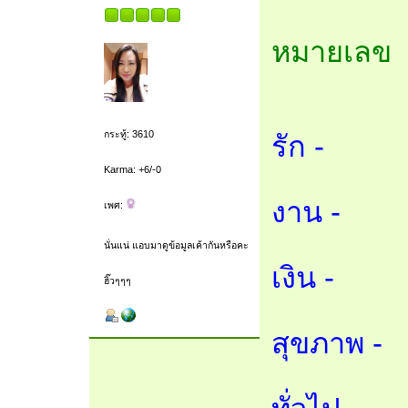
หมายเลข 
กระทู้: 3610
รัก -
Karma: +6/-0
งาน -
เพศ:
นั่นแน่ แอบมาดูข้อมูลเค้ากันหรือคะ
เงิน -
ฮิ๊วๆๆๆ
สุขภาพ -