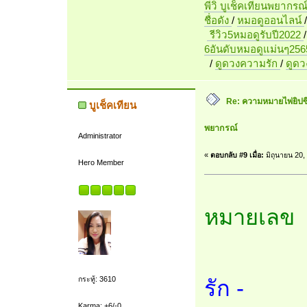
พี่วิ บูเช็คเทียนพยากรณ
ชื่อดัง
/
หมอดูออนไลน์
รีวิว5หมอดูรับปี2022
6อันดับหมอดูแม่นๆ256
/
ดูดวงความรัก
/
ดูด
Re: ความหมายไพ่ยิปซี 7
บูเช็คเทียน
พยากรณ์
Administrator
«
ตอบกลับ #9 เมื่อ:
มิถุนายน 20,
Hero Member
หมายเลข 
กระทู้: 3610
รัก -
Karma: +6/-0