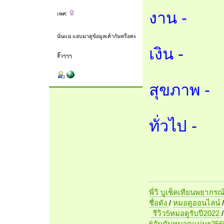
งาน -
เพศ:
นั่นแน่ แอบมาดูข้อมูลเค้ากันหรือคะ
เงิน -
ฮิ๊วๆๆๆ
สุขภาพ -
ทั่วไป -
พี่วิ บูเช็คเทียนพยากรณ
ชื่อดัง
/
หมอดูออนไลน์
รีวิว5หมอดูรับปี2022
6อันดับหมอดูแม่นๆ256