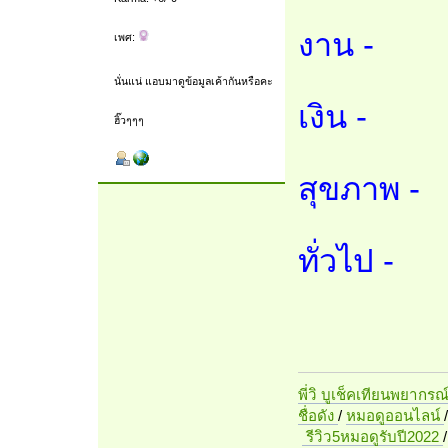
งาน -
เพศ:
นั่นแน่ แอบมาดูข้อมูลเค้ากันหรือคะ
เงิน -
ฮิ๊วๆๆๆ
สุขภาพ -
ทั่วไป -
พี่วิ บูเช็คเทียนพยากรณ
ชื่อดัง
/
หมอดูออนไลน์
รีวิว5หมอดูรับปี2022