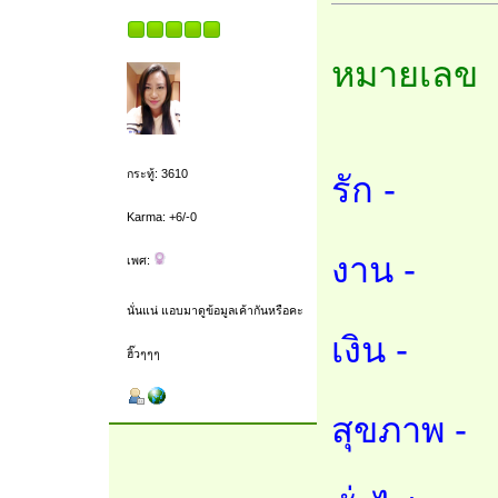
หมายเลข 
กระทู้: 3610
รัก -
Karma: +6/-0
งาน -
เพศ:
นั่นแน่ แอบมาดูข้อมูลเค้ากันหรือคะ
เงิน -
ฮิ๊วๆๆๆ
สุขภาพ -