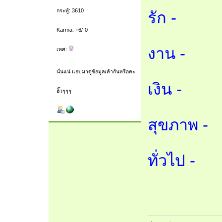
กระทู้: 3610
รัก -
Karma: +6/-0
งาน -
เพศ:
นั่นแน่ แอบมาดูข้อมูลเค้ากันหรือคะ
เงิน -
ฮิ๊วๆๆๆ
สุขภาพ -
ทั่วไป -