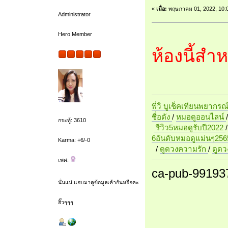
«
เมื่อ:
พฤษภาคม 01, 2022, 10:
Administrator
Hero Member
ห้องนี้สำ
พี่วิ บูเช็คเทียนพยากรณ
ชื่อดัง
/
หมอดูออนไลน์
กระทู้: 3610
รีวิว5หมอดูรับปี2022
6อันดับหมอดูแม่นๆ256
Karma: +6/-0
/
ดูดวงความรัก
/
ดูด
เพศ:
ca-pub-99193
นั่นแน่ แอบมาดูข้อมูลเค้ากันหรือคะ
ฮิ๊วๆๆๆ