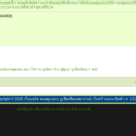
หมอดูสุดจึ้ง
/
หมอดูจิตสัมผัส
/
แนะนำ8หมอดูไพ่ยิปซีแม่นๆ
/
6อันดับหมอดูแม่นๆ2565
/
หมอดูแม่นๆป
การงาน
/
ดวงรายสัปดาห์
/
ดูดวง99บาท
844909
้องนั่งเล่นพูดเคย เฮฮา ไร้สาระ ผูกมิตร ขำๆ
(ผู้ดูแล:
บูเช็คเทียน
) »
test
yright ©
2026
เว็บบอร์ด หมอดูแม่นๆ บูเช็คเทียนพยากรณ์ เว็บสร้างและเปิดตัว ส. 1/1
หน้านี้ถูกสร้างขึ้นภายในเวลา 0.082 วินาที กับ 16 คำสั่ง