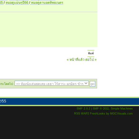
ี65
/
หมอดูแม่นๆปี66
/
หมอดูตาบอดทิพยเนตร
พิมพ์
« หน้าที่แล้ว
ต่อไป »
กระโดดไป:
2/55
SMF 2.0.2
|
SMF © 2011
,
Simple Machines
RSS
WAP2
FreshLooks
by
MGCVisuals.com