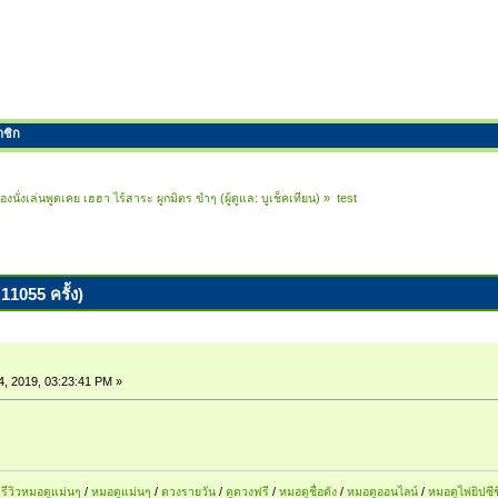
าชิก
้องนั่งเล่นพูดเคย เฮฮา ไร้สาระ ผูกมิตร ขำๆ
(ผู้ดูแล:
บูเช็คเทียน
) »
test
 11055 ครั้ง)
4, 2019, 03:23:41 PM »
รีวิวหมอดูแม่นๆ
/
หมอดูแม่นๆ
/
ดวงรายวัน
/
ดูดวงฟรี
/
หมอดูชื่อดัง
/
หมอดูออนไลน์
/
หมอดูไพ่ยิปซีช