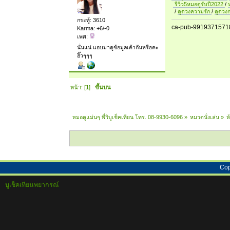
รีวิว5หมอดูรับปี2022
/
/
ดูดวงความรัก
/
ดูดวง
กระทู้: 3610
ca-pub-9919371571
Karma: +6/-0
เพศ:
นั่นแน่ แอบมาดูข้อมูลเค้ากันหรือคะ
ฮิ๊วๆๆๆ
หน้า: [
1
]
ขึ้นบน
หมอดูแม่นๆ พี่วิบูเช็คเทียน โทร. 08-9930-6096
»
หมวดนั่งเล่น
»
ห
Cop
บูเช็คเทียนพยากรณ์