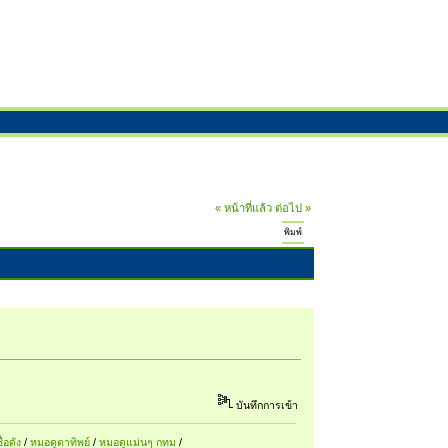
« หน้าที่แล้ว
ต่อไป »
พิมพ์
บันทึกการเข้า
ื่อดัง
/
หมอดูตาทิพย์
/
หมอดูแม่นๆ กทม
/