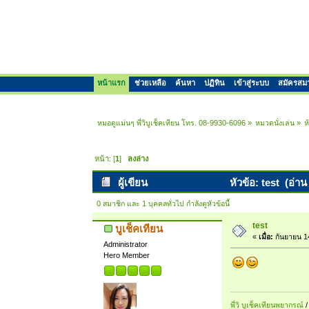
หน้าแรก
ช่วยเหลือ
ค้นหา
ปฏิทิน
เข้าสู่ระบบ
สมัครสม
หมอดูแม่นๆ พี่วิบูเช็คเทียน โทร. 08-9930-6096
»
หมวดนั่งเล่น
»
ห
หน้า: [
1
]
ลงล่าง
ผู้เขียน
หัวข้อ: test (อ่าน
0 สมาชิก และ 1 บุคคลทั่วไป กำลังดูหัวข้อนี้
test
บูเช็คเทียน
«
เมื่อ:
กันยายน 1
Administrator
Hero Member
พี่วิ บูเช็คเทียนพยากรณ์
/