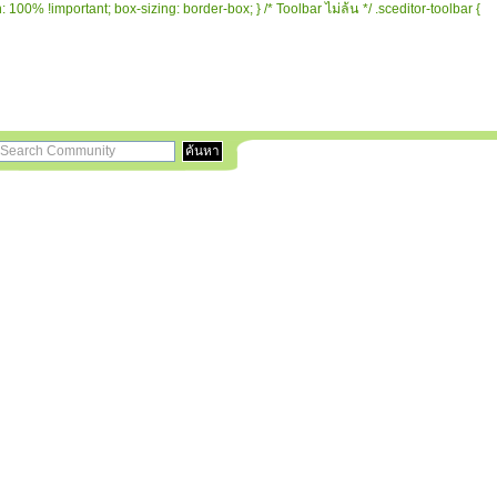
 100% !important; box-sizing: border-box; } /* Toolbar ไม่ล้น */ .sceditor-toolbar {