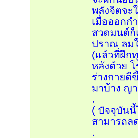
พลังจิตจะ
เมื่อออกกำ
สวดมนต์ก็เ
ปราณ ลมใ
(แล้วที่ฝึ
หลังด้วย 
ร่างกายดีข
มาบ้าง ญา
.
( ปัจจุบันน
สามารถลด 
.