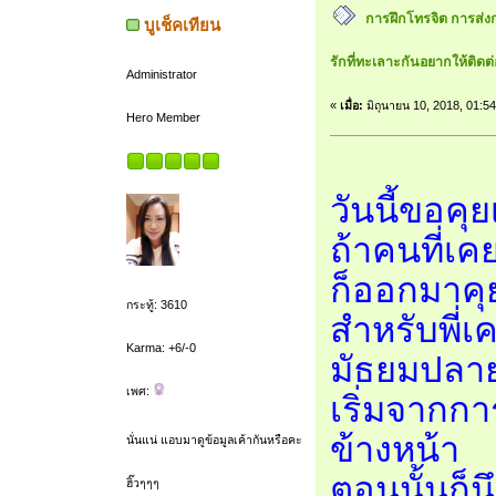
การฝึกโทรจิต การส่ง
บูเช็คเทียน
รักที่ทะเลาะกันอยากให้ติดต
Administrator
«
เมื่อ:
มิถุนายน 10, 2018, 01:5
Hero Member
วันนี้ขอคุ
ถ้าคนที่เค
ก็ออกมาคุย
กระทู้: 3610
สำหรับพี่เ
Karma: +6/-0
มัธยมปลา
เพศ:
เริ่มจากการ
ข้างหน้า
นั่นแน่ แอบมาดูข้อมูลเค้ากันหรือคะ
ตอนนั้นก็
ฮิ๊วๆๆๆ