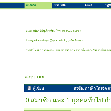
หน้าแรก
ช่วยเหลือ
ค้นหา
ปฏิท
หมอดูแม่นๆ พี่วิบูเช็คเทียน โทร. 08-9930-6096
»
ห้องกฏแห่งแรงดึงดูด
(ผู้ดูแล:
admin
,
บูเช็คเทียน
) »
การฝึกโทรจิต การส่งกระแสจิต หาคนรักเก่า คนรักที่ทะเลาะกันอยากให้ติดต่
หน้า: [
1
]
ลงล่าง
ผู้เขียน
หัวข้อ: การฝึกโทรจิต ก
(อ่าน 11217 ครั้ง)
0 สมาชิก และ 1 บุคคลทั่วไป กำล