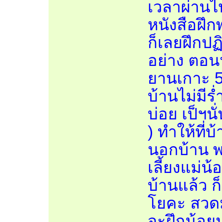
เวลาผ่านไป
หนังสือฝึก
ก็เลยฝึกปฏ
อย่าง ตอนน
ยานเกาะ 
บ้านไม่มีร
บ่อย เป็ฯนั
) ทำให้ที่
นอกบ้าน พอ
เลี้ยงแม่น้
บ้านแล้ว ก
โยคะ สวดม
จะฝึกน้อย