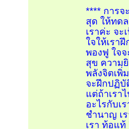
**** การจะ
สุด ให้ทดล
เราค่ะ จะ
ใจให้เราฝึ
พองฟู ใจจะร
สุข ความยิ
พลังจิตเพิ่
จะฝึกปฏิบัต
แต่ถ้าเราไ
อะไรกับเรา
ชำนาญ เรา
เรา ท้อแท้