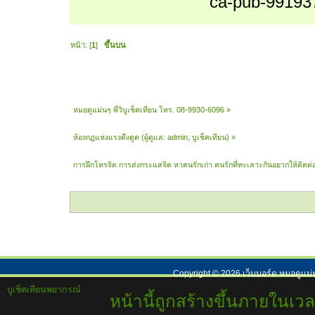
ca-pub-99193
หน้า: [
1
]
ขึ้นบน
หมอดูแม่นๆ พี่วิบูเช็คเทียน โทร. 08-9930-6096
»
ห้องกฏแห่งแรงดึงดูด
(ผู้ดูแล:
admin
,
บูเช็คเทียน
) »
การฝึกโทรจิต การส่งกระแสจิต หาคนรักเก่า คนรักที่ทะเลาะกันอยากให้ติดต่
Copyright ©
2026
เว็บบอร์ด หมอดูแม่
บูเช็คเทียนพยากรณ์
หน้านี้ถูกสร้างขึ้นภายในเวล