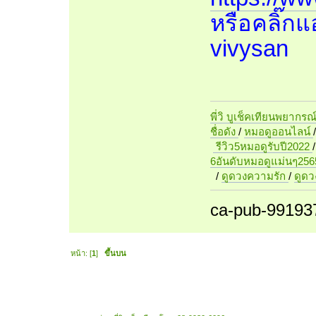
หรือคลิ๊กแอด
vivysan
พี่วิ บูเช็คเทียนพยากรณ
ชื่อดัง
/
หมอดูออนไลน์
รีวิว5หมอดูรับปี2022
6อันดับหมอดูแม่นๆ256
/
ดูดวงความรัก
/
ดูด
ca-pub-99193
หน้า: [
1
]
ขึ้นบน