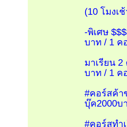
(10 โมงเช้
-พิเศษ $$
บาท / 1 คอ
มาเรียน 2
บาท / 1 คอ
#คอร์สค้า
บุ๊ค2000บ
#คอร์สทำเว