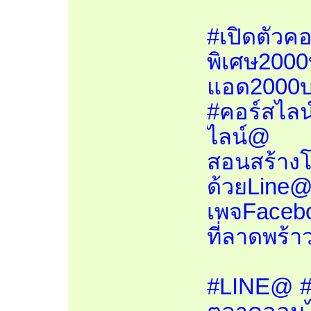
#เปิดตัวค
พิเศษ2000
แอด2000
#คอร์สไลน์
ไลน์@
สอนสร้าง
ด้วยLine
เพจFacebo
ที่ลาดพร้า
#LINE@ #