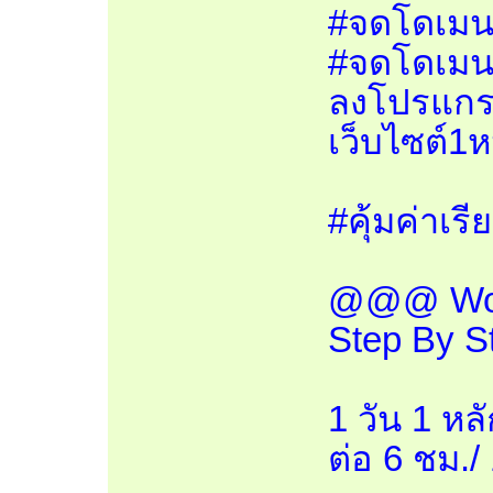
#จดโดเมน1
#จดโดเมนเ
ลงโปรแกรม
เว็บไซต์1
#คุ้มค่าเร
@@@ Works
Step By S
1 วัน 1 หล
ต่อ 6 ชม./