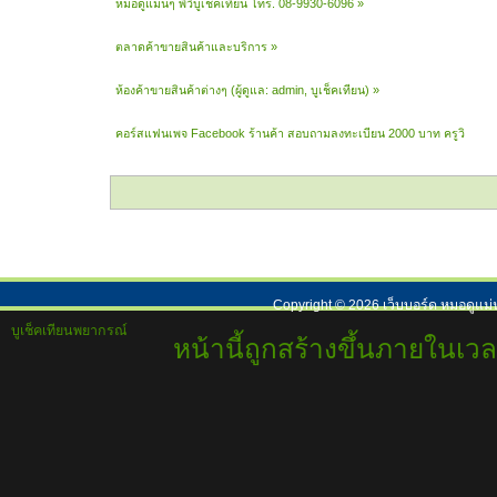
หมอดูแม่นๆ พี่วิบูเช็คเทียน โทร. 08-9930-6096
»
ตลาดค้าขายสินค้าและบริการ
»
ห้องค้าขายสินค้าต่างๆ
(ผู้ดูแล:
admin
,
บูเช็คเทียน
) »
คอร์สแฟนเพจ Facebook ร้านค้า สอบถามลงทะเบียน 2000 บาท ครูวิ 
Copyright ©
2026
เว็บบอร์ด หมอดูแม่
บูเช็คเทียนพยากรณ์
หน้านี้ถูกสร้างขึ้นภายในเวล