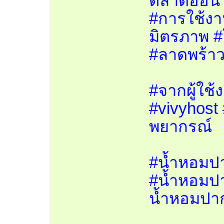
ตลาดออนไ
#การใช้งา
มิตรภาพ #
#ลาดพร้า
#จากผู้ใช
#vivyhost 
พยากรณ์
#น้ำหอมป
#น้ำหอมป
น้ำหอมปา