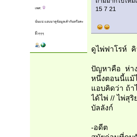
ถามมากไปไหมเน
15 7 21
เพศ:
นั่นแน่ แอบมาดูข้อมูลเค้ากันหรือคะ
ฮิ๊วๆๆๆ
ดูไพ่ฟาโรห์ คิว
ปัญหาคือ ห่าง
หนึ่งตอนนี้แม
แอบคิดว่า ถ้าไ
ได้ไพ่ // ไพ่สุ
บัลลังก์
-อดีต