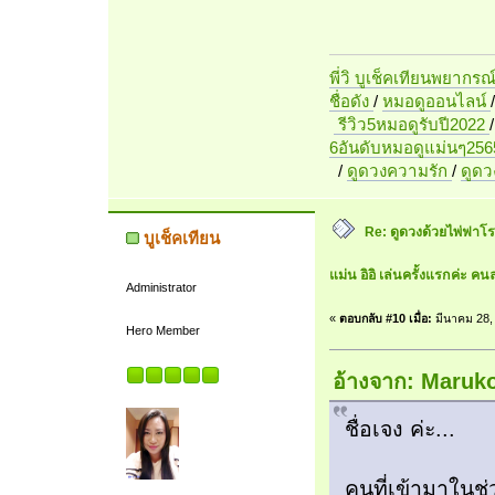
พี่วิ บูเช็คเทียนพยากรณ
ชื่อดัง
/
หมอดูออนไลน์
รีวิว5หมอดูรับปี2022
6อันดับหมอดูแม่นๆ256
/
ดูดวงความรัก
/
ดูด
Re: ดูดวงด้วยไพ่ฟาโรห
บูเช็คเทียน
แม่น อิอิ เล่นครั้งแรกค่ะ คนล
Administrator
«
ตอบกลับ #10 เมื่อ:
มีนาคม 28,
Hero Member
อ้างจาก: Maruko
ชื่อเจง ค่ะ...
คนที่เข้ามาในช