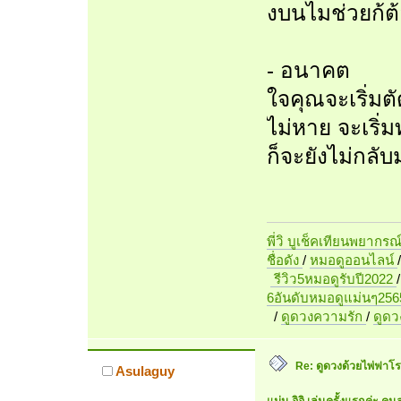
งบนไมช่วยก้ต
- อนาคต
ใจคุณจะเริ่มตั
ไม่หาย จะเริ่
ก็จะยังไม่กลับ
พี่วิ บูเช็คเทียนพยากรณ
ชื่อดัง
/
หมอดูออนไลน์
รีวิว5หมอดูรับปี2022
6อันดับหมอดูแม่นๆ256
/
ดูดวงความรัก
/
ดูด
Re: ดูดวงด้วยไพ่ฟาโรห
Asulaguy