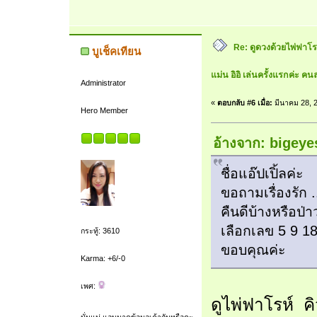
Re: ดูดวงด้วยไพ่ฟาโรห
บูเช็คเทียน
แม่น อิอิ เล่นครั้งแรกค่ะ คนล
Administrator
«
ตอบกลับ #6 เมื่อ:
มีนาคม 28, 2
Hero Member
อ้างจาก: bigeye
ชื่อแอ๊ปเปิ้ลค่ะ
ขอถามเรื่องรัก .
คืนดีบ้างหรือป่
เลือกเลข 5 9 18
กระทู้: 3610
ขอบคุณค่ะ
Karma: +6/-0
เพศ:
ดูไพ่ฟาโรห์ คิว
นั่นแน่ แอบมาดูข้อมูลเค้ากันหรือคะ