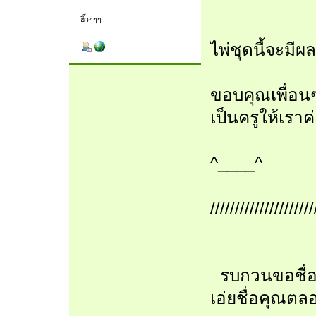
ฮิ๊วๆๆๆ
ไพ่ชุดนี้จะมีผล
ขอบคุณเพื่อน
เป็นครูให้เราค
^____^
/////////////////////
รบกวนขอชื่อเล
เอ่ยชื่อคุณต