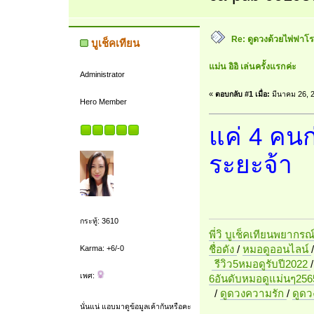
Re: ดูดวงด้วยไพ่ฟาโรห
บูเช็คเทียน
แม่น อิอิ เล่นครั้งแรกค่ะ
Administrator
«
ตอบกลับ #1 เมื่อ:
มีนาคม 26, 2
Hero Member
แค่ 4 คนก
ระยะจ้า
กระทู้: 3610
พี่วิ บูเช็คเทียนพยากรณ
ชื่อดัง
/
หมอดูออนไลน์
Karma: +6/-0
รีวิว5หมอดูรับปี2022
เพศ:
6อันดับหมอดูแม่นๆ256
/
ดูดวงความรัก
/
ดูด
นั่นแน่ แอบมาดูข้อมูลเค้ากันหรือคะ