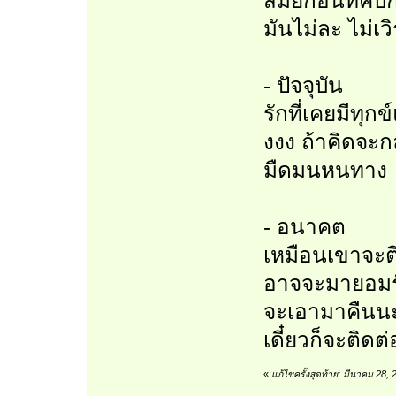
สมัยก่อนที่คบก
มันไม่ละ ไม่เ
- ปัจจุบัน
รักที่เคยมีทุ
งงง ถ้าคิดจ
มืดมนหนทาง
- อนาคต
เหมือนเขาจะต
อาจจะมายอมรับ
จะเอามาคืนน
เดี๋ยวก็จะติดต
«
แก้ไขครั้งสุดท้าย: มีนาคม 28,