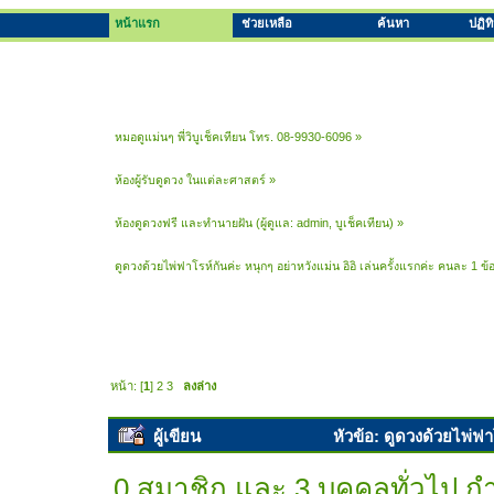
หน้าแรก
ช่วยเหลือ
ค้นหา
ปฏิท
หมอดูแม่นๆ พี่วิบูเช็คเทียน โทร. 08-9930-6096
»
ห้องผู้รับดูดวง ในแต่ละศาสตร์
»
ห้องดูดวงฟรี และทำนายฝัน
(ผู้ดูแล:
admin
,
บูเช็คเทียน
) »
ดูดวงด้วยไพ่ฟาโรห์กันค่ะ หนุกๆ อย่าหวังแม่น อิอิ เล่นครั้งแรกค่ะ คนละ 1 ข้อ
หน้า: [
1
]
2
3
ลงล่าง
ผู้เขียน
หัวข้อ: ดูดวงด้วยไพ่ฟาโ
เท่านั้น (อ่าน 72218 ครั้ง)
0 สมาชิก และ 3 บุคคลทั่วไป กำล