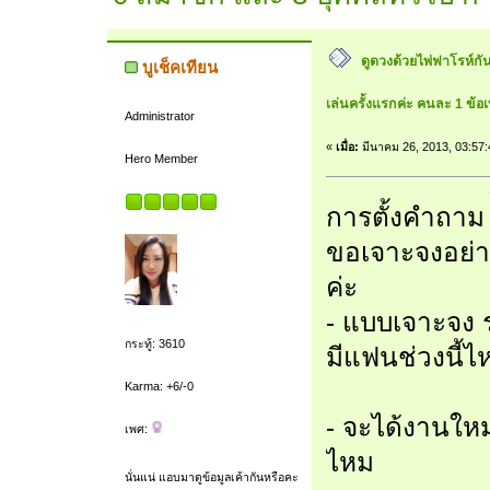
ดูดวงด้วยไพ่ฟาโรห์กันค
บูเช็คเทียน
เล่นครั้งแรกค่ะ คนละ 1 ข้อเท
Administrator
«
เมื่อ:
มีนาคม 26, 2013, 03:57
Hero Member
การตั้งคำถา
ขอเจาะจงอย่างเ
ค่ะ
- แบบเจาะจง 
กระทู้: 3610
มีแฟนช่วงนี้ไ
Karma: +6/-0
- จะได้งานใหม่
เพศ:
ไหม
นั่นแน่ แอบมาดูข้อมูลเค้ากันหรือคะ