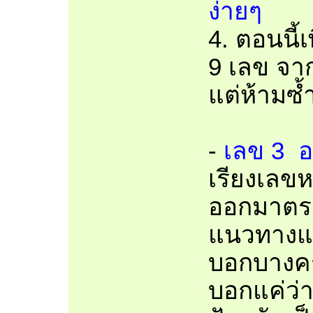
ง่ายๆ
4. ตอนนี้
9 เลข จาก
แต่ห้ามซ้
-
เลข 3 อด
เรียงเลขหร
ออกมาตร
แนวทางแก้
บอกบางคร
บอกแค่ว่า