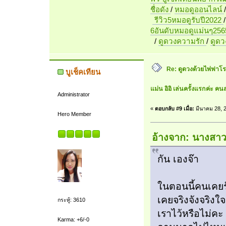
ชื่อดัง
/
หมอดูออนไลน์
รีวิว5หมอดูรับปี2022
6อันดับหมอดูแม่นๆ256
/
ดูดวงความรัก
/
ดูด
Re: ดูดวงด้วยไพ่ฟาโรห
บูเช็คเทียน
แม่น อิอิ เล่นครั้งแรกค่ะ คนล
Administrator
«
ตอบกลับ #9 เมื่อ:
มีนาคม 28, 2
Hero Member
อ้างจาก: นางสาว
กัน เองจ๊า
ในตอนนี้คนเคยรักเ
เคยจริงจังจริงใจ
กระทู้: 3610
เราไว้หรือไม่ค
Karma: +6/-0