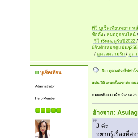
พี่วิ บูเช็คเทียนพยากรณ
ชื่อดัง
/
หมอดูออนไลน์
รีวิว5หมอดูรับปี2022
6อันดับหมอดูแม่นๆ256
/
ดูดวงความรัก
/
ดูด
Re: ดูดวงด้วยไพ่ฟาโรห
บูเช็คเทียน
แม่น อิอิ เล่นครั้งแรกค่ะ คนล
Administrator
«
ตอบกลับ #11 เมื่อ:
มีนาคม 28,
Hero Member
อ้างจาก: Asulag
J ค่ะ
อยากรู้เรื่องที่