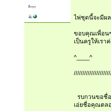
ฮิ๊วๆๆๆ
ไพ่ชุดนี้จะมีผล
ขอบคุณเพื่อน
เป็นครูให้เราค
^____^
/////////////////////
รบกวนขอชื่อเล
เอ่ยชื่อคุณต