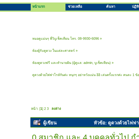
หน้าแรก
ช่วยเหลือ
ค้นหา
ปฏิท
หมอดูแม่นๆ พี่วิบูเช็คเทียน โทร. 08-9930-6096
»
ห้องผู้รับดูดวง ในแต่ละศาสตร์
»
ห้องดูดวงฟรี และทำนายฝัน
(ผู้ดูแล:
admin
,
บูเช็คเทียน
) »
ดูดวงด้วยไพ่ฟาโรห์กันค่ะ หนุกๆ อย่าหวังแม่น อิอิ เล่นครั้งแรกค่ะ คนละ 1 ข้อ
หน้า: [
1
]
2
3
ลงล่าง
ผู้เขียน
หัวข้อ: ดูดวงด้วยไพ่ฟาโ
เท่านั้น (อ่าน 72207 ครั้ง)
0 สมาชิก และ 4 บุคคลทั่วไป กำล