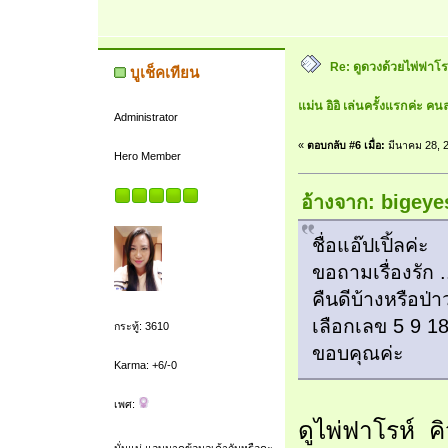
Re: ดูดวงด้วยไพ่ฟาโรห
บูเช็คเทียน
แม่น อิอิ เล่นครั้งแรกค่ะ คนล
Administrator
«
ตอบกลับ #6 เมื่อ:
มีนาคม 28, 2
Hero Member
อ้างจาก: bigeye
ชื่อแอ๊ปเปิ้ลค่ะ
ขอถามเรื่องรัก .
คืนดีบ้างหรือป่
เลือกเลข 5 9 18
กระทู้: 3610
ขอบคุณค่ะ
Karma: +6/-0
เพศ:
ดูไพ่ฟาโรห์ คิว
นั่นแน่ แอบมาดูข้อมูลเค้ากันหรือคะ