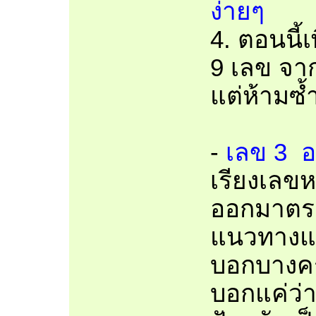
ง่ายๆ
4. ตอนนี้
9 เลข จาก
แต่ห้ามซ้
-
เลข 3 อด
เรียงเลขหร
ออกมาตร
แนวทางแก้
บอกบางคร
บอกแค่ว่า