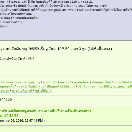
วรางคณา สว่างแข อายุ34 ปี เกิดวันพฤหัสบดีที่ 28 มกราคม 2525 เวลา 13.21
่อจริง อนันตชัย พิทักษ์วศิน อายุ 26ปี เกิดวันจันทร์ที่ 7 สิงหาคม 2532 ไม่ทราบเวลาค่ะ
้หญิงเข้ามาแย่งไปโดยปล่อยให้ท้อง(นอกมดลูก)ค่ะ อยากทราบว่าเค้าจะกลับมาคบกับปุ๊กอีกหรือไม่ภายในปีนี
บกับแฟนเราได้นานหรือไม่คะ
จะได้อยู่ด้วยกันเหมือนเดิมไหม
้ามาชอบเราหรือไม่
รกับเรา
 แบบเสียเงิน พฤ. 9/6/59 เริ่มดู วันศ. 10/6/59 เวลา 3 ทุ่ม (ไม่เช็คพื้นดวง )
องเข้าห้องลับ ห้องที่ 3
รีวิวหมอดูแม่นๆ
/
หมอดูแม่นๆ
/
ดวงรายวัน
/
ดูดวงฟรี
/
หมอดูชื่อดัง
/
หมอดูออนไลน์
/
หมอดูไพ่ยิปซีช
หมอดูสุดจึ้ง
/
หมอดูจิตสัมผัส
/
แนะนำ8หมอดูไพ่ยิปซีแม่นๆ
/
6อันดับหมอดูแม่นๆ2565
/
หมอดูแม่นๆป
การงาน
/
ดวงรายสัปดาห์
/
ดูดวง99บาท
844909
สำหรับคนที่อยากดูดวงกับเรา แบบเสียเงินขอเปิดเป็นทางการ
พฤ.20/12/55
กฎาคม 06, 2016, 12:47:49 PM »