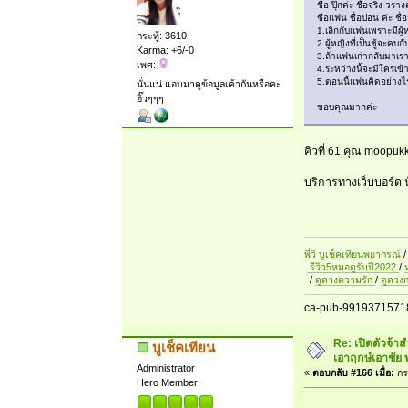
ชื่อ ปุ๊กค่ะ ชื่อจริง 
ชื่อแฟน ชื่อปอน ค่ะ ชื
1.เลิกกับแฟนเพราะมีผู
กระทู้: 3610
2.ผู้หญิงที่เป็นชู้จะค
Karma: +6/-0
3.ถ้าแฟนเก่ากลับมาเรา
เพศ:
4.ระหว่างนี้จะมีใครเข
5.ตอนนี้แฟนคิดอย่างไ
นั่นแน่ แอบมาดูข้อมูลเค้ากันหรือคะ
ฮิ๊วๆๆๆ
ขอบคุณมากค่ะ
คิวที่ 61 คุณ moopukky
บริการทางเว็บบอร์ด น้
พี่วิ บูเช็คเทียนพยากรณ์
/
รีวิว5หมอดูรับปี2022
/
/
ดูดวงความรัก
/
ดูดวง
ca-pub-9919371571
Re: เปิดตัวจ้า
บูเช็คเทียน
เอาฤกษ์เอาชัย 
Administrator
«
ตอบกลับ #166 เมื่อ:
กร
Hero Member