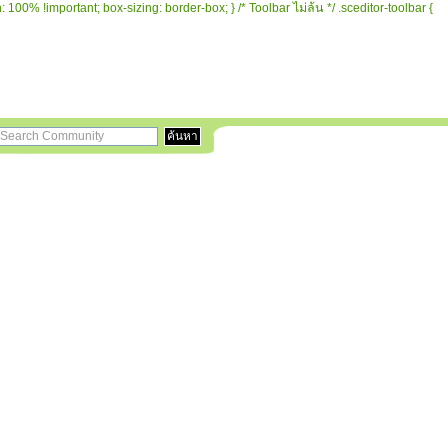
 100% !important; box-sizing: border-box; } /* Toolbar ไม่ล้น */ .sceditor-toolbar {