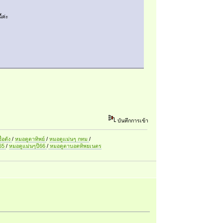
้ค่ะ
บันทึกการเข้า
ื่อดัง
/
หมอดูตาทิพย์
/
หมอดูแม่นๆ กทม
/
ี65
/
หมอดูแม่นๆปี66
/
หมอดูตาบอดทิพยเนตร