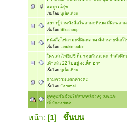
สมบูรณ์สุข
เริ่มโดย
บูเช็คเทียน
อยากรู้ว่าหนังสือไพ่ลามะทิเบต มีผิดพลา
เริ่มโดย
littlesheep
หนังสือไพ่ลามะที่ผิดพลาด มีคำนายที่แก
เริ่มโดย
tanukimoobin
ใครเล่นไพ่ยิปซี ก็มาคุยกันนะคะ กำลังศึก
เค้าเล่น 22 ใบอยู่ งงเต็ก ฮ่าๆ
เริ่มโดย
บูเช็คเทียน
ถามความแตกต่างค่ะ
เริ่มโดย
Caramel
พูดคุยกันด้วยไพ่ศาสตร์ต่างๆ รอแปะ
เริ่มโดย
admin
หน้า: [
1
]
ขึ้นบน