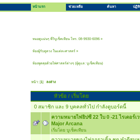
หน้าแรก
ช่วยเหลือ
ค้นหา
ปฏิท
หมอดูแม่นๆ พี่วิบูเช็คเทียน โทร. 08-9930-6096
»
ห้องผู้รับดูดวง ในแต่ละศาสตร์
»
ห้องพูดคุยด้วยไพ่ศาสตร์ต่างๆ
(ผู้ดูแล:
บูเช็คเทียน
)
หน้า: [
1
]
ลงล่าง
หัวข้อ
/
เริ่มโดย
0 สมาชิก และ 9 บุคคลทั่วไป กำลังดูบอร์ดนี้
ความหมายไพ่ยิปซี 22 ใบ 0 -21 ไรเดอร์เว
Major Arcana
เริ่มโดย
บูเช็คเทียน
ความหมายของไพ่ออราเคิ้ล ชุด ทำดีสมห