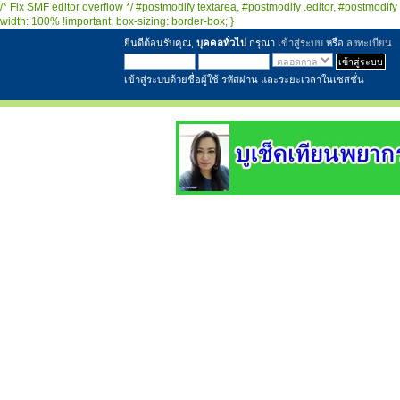
/* Fix SMF editor overflow */ #postmodify textarea, #postmodify .editor, #postmodify 
width: 100% !important; box-sizing: border-box; }
ยินดีต้อนรับคุณ,
บุคคลทั่วไป
กรุณา
เข้าสู่ระบบ
หรือ
ลงทะเบียน
เข้าสู่ระบบด้วยชื่อผู้ใช้ รหัสผ่าน และระยะเวลาในเซสชั่น