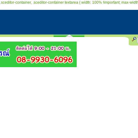
.sceditor-container, .sceditor-container textarea { width: 100% !important; max-width: