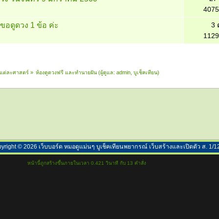
4075
 ขอดูดวง 1 ข้อ ค่ะ
3 
1129
ในแต่ละศาสตร์
»
ห้องดูดวงฟรี และทำนายฝัน
(ผู้ดูแล:
admin
,
บูเช็คเทียน
)
yright ©
2026
เว็บบอร์ด หมอดูแม่นๆ บูเช็คเทียนพยากรณ์ เว็บสร้างและเปิดตัว ส. 1/1
หน้านี้ถูกสร้างขึ้นภายในเวลา 0.421 วินาที กับ 13 คำสั่ง