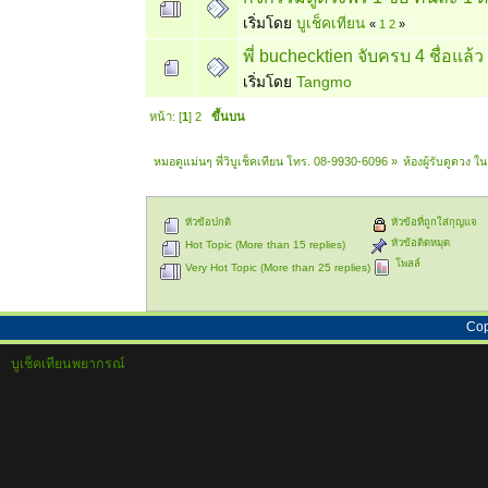
เริ่มโดย
บูเช็คเทียน
«
1
2
»
พี่ buchecktien จับครบ 4 ชื่อแล้ว
เริ่มโดย
Tangmo
หน้า: [
1
]
2
ขึ้นบน
หมอดูแม่นๆ พี่วิบูเช็คเทียน โทร. 08-9930-6096
»
ห้องผู้รับดูดวง 
หัวข้อปกติ
หัวข้อที่ถูกใส่กุญแจ
หัวข้อติดหมุด
Hot Topic (More than 15 replies)
โพลล์
Very Hot Topic (More than 25 replies)
Cop
บูเช็คเทียนพยากรณ์