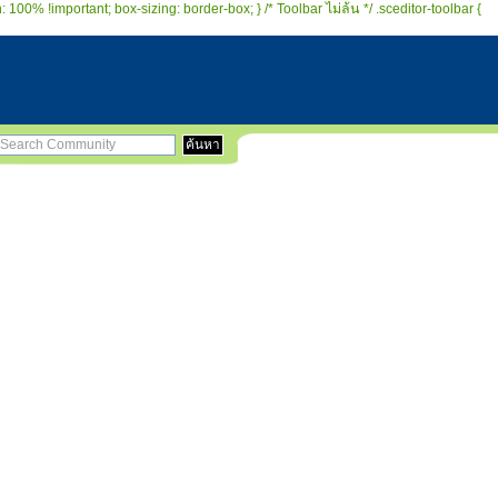
 100% !important; box-sizing: border-box; } /* Toolbar ไม่ล้น */ .sceditor-toolbar {