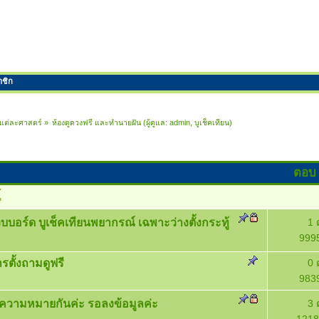
าชิก
ในแต่ละศาสตร์
»
ห้องดูดวงฟรี และทำนายฝัน
(ผู้ดูแล:
admin
,
บูเช็คเทียน
)
ตอบ
้
็บบอร์ด บูเช็คเทียนพยากรณ์ เฉพาะว่างตั้งกระทู้
1 
9995
รตั้งถามดูฟรี
0 
9839
ความหมายกันค่ะ รอลงข้อมูลค่ะ
3 