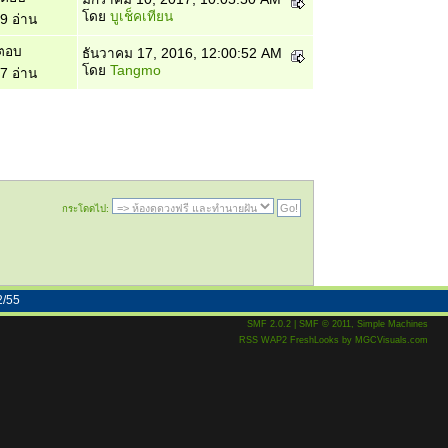
โดย
บูเช็คเทียน
9 อ่าน
ตอบ
ธันวาคม 17, 2016, 12:00:52 AM
โดย
Tangmo
7 อ่าน
กระโดดไป:
2/55
SMF 2.0.2
|
SMF © 2011
,
Simple Machines
RSS
WAP2
FreshLooks
by
MGCVisuals.com