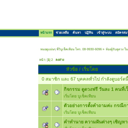
หน้าแรก
ช่วยเหลือ
ค้นหา
ปฏิทิน
เข้าสู่ระบบ
สมัครสม
หมอดูแม่นๆ พี่วิบูเช็คเทียน โทร. 08-9930-6096
»
ห้องผู้รับดูดวง 
หน้า: [
1
]
2
ลงล่าง
หัวข้อ
/
เริ่มโดย
0 สมาชิก และ 67 บุคคลทั่วไป กำลังดูบอร์ดนี
กิจกรรม ดูดวงฟรี วันละ 1 คนที่เว
เริ่มโดย
บูเช็คเทียน
ตัวอย่างการตั้งคำถามค่ะ กรณีกา
เริ่มโดย
บูเช็คเทียน
คำทำนาย ความฝันต่างๆ เชิญหา