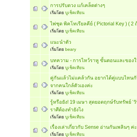
การปรับดวง แก้เคล็ดต่างๆ
เริ่มโดย
บูเช็คเทียน
ไพ่ชุด พิคโทเรียลคีย์ ( Pictorial Key ) ( 2 
เริ่มโดย
บูเช็คเทียน
แนะนำตัว
เริ่มโดย
beary
บทความ - การไหว้ราหู ขั้นตอนและของในพ
เริ่มโดย
บูเช็คเทียน
คู่กันแล้วไม่แคล้วกัน อยากได้คู่แบบไหนกัน
จากคนใกล้ตัวเองค่ะ
เริ่มโดย
บูเช็คเทียน
รู้หรือยัง! 19 เมษา สุดยอดฤกษ์รับทรัพย์ 'ว
ราศีต้องทำยังไง
เริ่มโดย
บูเช็คเทียน
เรื่องเล่าเกี่ยวกับ Sense อ่านกันเพลินๆ ค่ะ
เริ่มโดย
บูเช็คเทียน