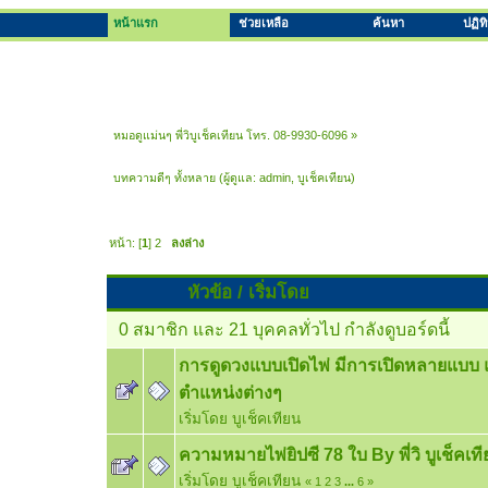
หน้าแรก
ช่วยเหลือ
ค้นหา
ปฏิท
หมอดูแม่นๆ พี่วิบูเช็คเทียน โทร. 08-9930-6096
»
บทความดีๆ ทั้งหลาย
(ผู้ดูแล:
admin
,
บูเช็คเทียน
)
หน้า: [
1
]
2
ลงล่าง
หัวข้อ
/
เริ่มโดย
0 สมาชิก และ 21 บุคคลทั่วไป กำลังดูบอร์ดนี้
การดูดวงแบบเปิดไพ่ มีการเปิดหลายแบ
ตำแหน่งต่างๆ
เริ่มโดย
บูเช็คเทียน
ความหมายไพ่ยิปซี 78 ใบ By พี่วิ บูเช็คเ
เริ่มโดย
บูเช็คเทียน
«
1
2
3
...
6
»